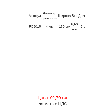
Диаметр
Артикул
Ширина
Вес
Длина
Материа
проволоки
0,68
Оцинковк
FC3015
4 мм
150 мм
3 м
кг/м
“Сендзими
Цена: 92,70 грн
за метр с НДС