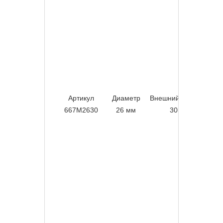
Артикул
Диаметр
Внешний диаметр
Ра
667M2630
26 мм
30 мм