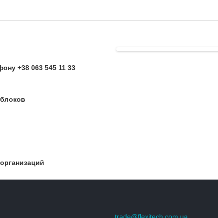
ону +38 063 545 11 33
 блоков
 организаций
trade@flexitech.com.ua