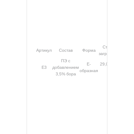
Степень
Артикул
Состав
Форма
загрязнения
ПЭ с
Е-
29,02 GB г/
Е3
добавлением
образная
м²
3,5% бора