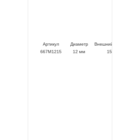
Артикул
Диаметр
Внешний диаметр
Ра
667M1215
12 мм
15 мм