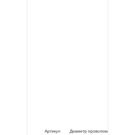
Артикул
Диаметр проволоки
Шир