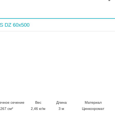
S DZ 60x500
ечное сечение
Вес
Длина
Материал
267 см²
2,46 кг/м
3 м
Цинкохромат