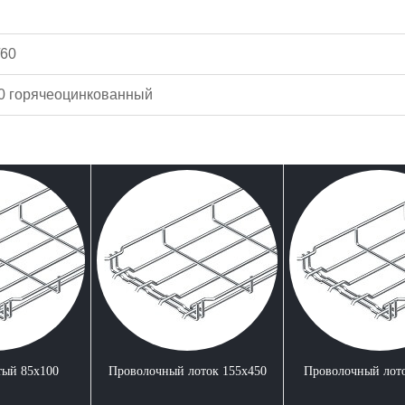
/60
0 горячеоцинкованный
тый 85x100
Проволочный лоток 155x450
Проволочный лото