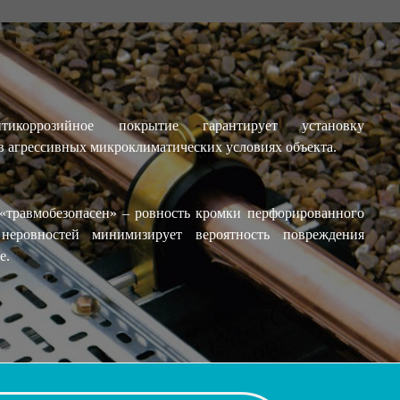
нтикоррозийное покрытие гарантирует установку
в агрессивных микроклиматических условиях объекта.
«травмобезопасен» – ровность кромки перфорированного
неровностей минимизирует вероятность повреждения
е.