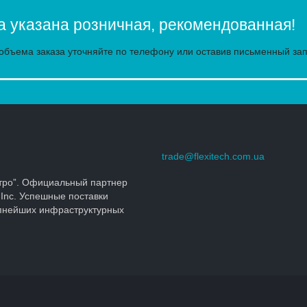
 указана розничная, рекомендованная!
объема заказа уточняйте по телефону или оставив письменный зап
trade@flexitech.com.ua
тро”. Официальный партнер
 Inc. Успешные поставки
упнейших инфраструктурных