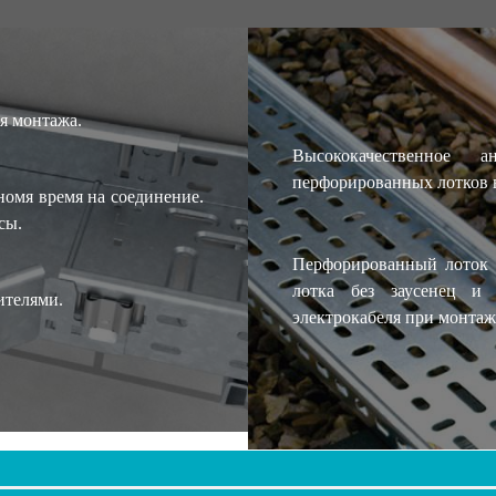
мя монтажа.
Высококачественное а
перфорированных лотков 
номя время на соединение.
сы.
Перфорированный лоток 
лотка без заусенец и 
ителями.
электрокабеля при монтаж