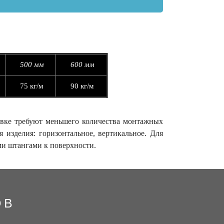
500 мм
600 мм
75
кг/м
90
кг/м
новке требуют меньшего количества монтажных
 изделия: горизонтальное, вертикальное. Для
ми штангами к поверхности.
ОВ