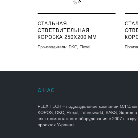
СТАЛЬНАЯ
СТА
ОТВЕТВИТЕЛЬНАЯ
ОТВ
КОРОБКА 250X200 ММ
КОРО
Производитель: DKC, Flexel
Произв
О НАС
FLEXITECH – подразделение компании ОЛ Элек
KOPOS, DKC, Flexel, Tehnoworld, BAKS, Suprema
электромонтажного оборудования с 2007 г. в кр
проектах Украины.