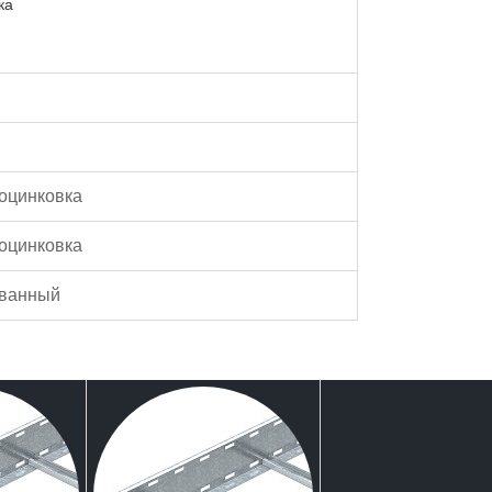
ка
оцинковка
оцинковка
ованный