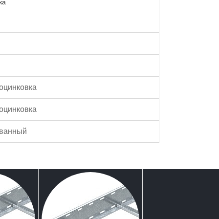
ка
оцинковка
оцинковка
ованный