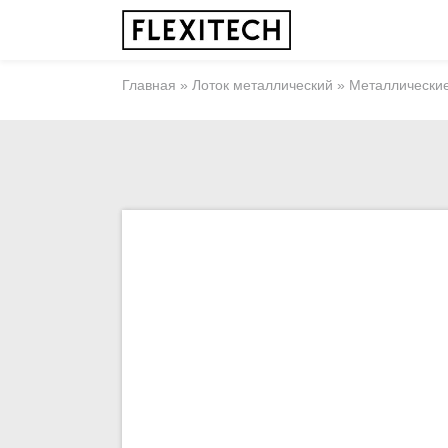
Главная
»
Лоток металлический
»
Металлически