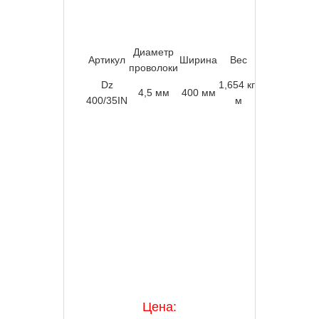
Диаметр
Артикул
Ширина
Вес
Длина
Мат
проволоки
Dz
1,654 кг/
Нерж
4,5 мм
400 мм
3 м
400/35IN
м
с
Цена: