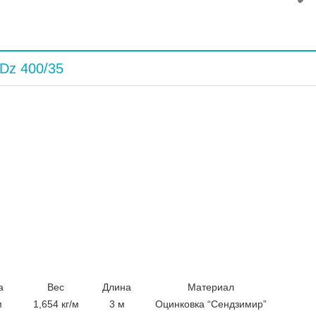
 Dz 400/35
а
Вес
Длина
Материал
м
1,654 кг/м
3 м
Оцинковка “Сендзимир”