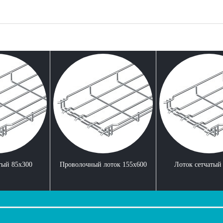
тый 85x300
Проволочный лоток 155x600
Лоток сетчатый