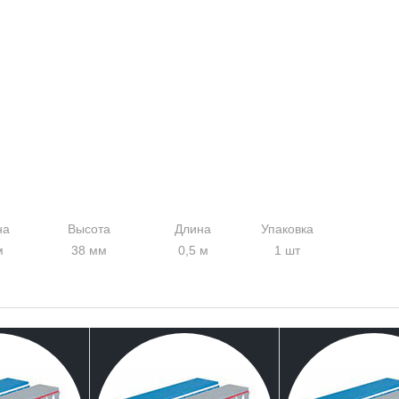
на
Высота
Длина
Упаковка
м
38 мм
0,5 м
1 шт