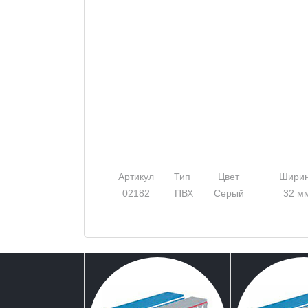
Артикул
Тип
Цвет
Шири
02182
ПВХ
Серый
32 м