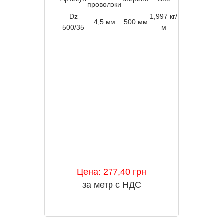
проволоки
Dz
1,997 кг/
Оцинк
4,5 мм
500 мм
3 м
500/35
м
“Сендз
Цена: 277,40 грн
за метр с НДС