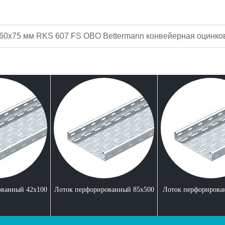
60x75 мм RKS 607 FS OBO Bettermann конвейерная оцинко
ованный 42x100
Лоток перфорированный 85x500
Лоток перфорирова