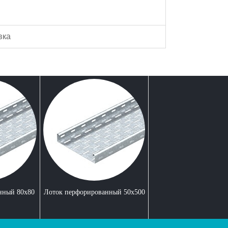
вка
нный 80x80
Лоток перфорированный 50x500