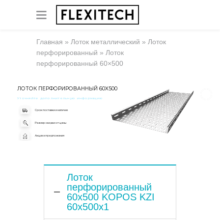
Главная
»
Лоток металлический
»
Лоток
перфорированный
»
Лоток
перфорированный 60×500
ЛОТОК ПЕРФОРИРОВАННЫЙ 60X500
Уточняйте дополнительную информацию
Срок поставки и наличие
Размер скидки от цены
Акции и предложения
Лоток
перфорированный
60x500 KOPOS KZI
60x500x1