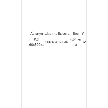
Артикул
Ширина
Высота
Вес
Упаковка
Мате
KZI
4,54 кг/
Оцинк
500 мм
60 мм
6/108 м
60x500x1
м
“Сендз