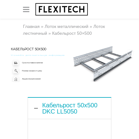
Главная
»
Лоток металлический
»
Лоток
лестничный
»
Кабельрост 50×500
КАБЕЛЬРОСТ 50X500
Уточняйте дополнительную информацию
Срок поставки и наличие
Размер скидки от цены
Акции и предложения
Кабельрост 50x500
DKC LL5050