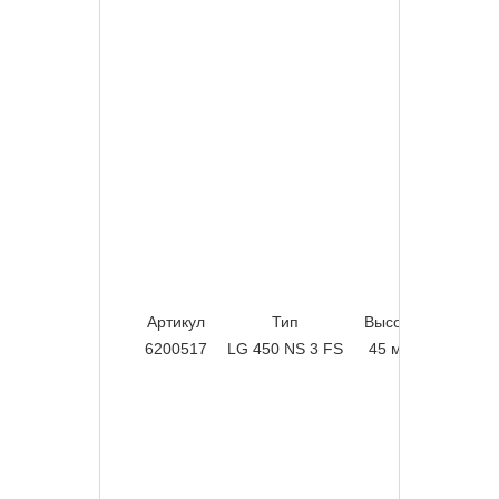
Артикул
Тип
Высота
Ширин
6200517
LG 450 NS 3 FS
45 мм
500 м