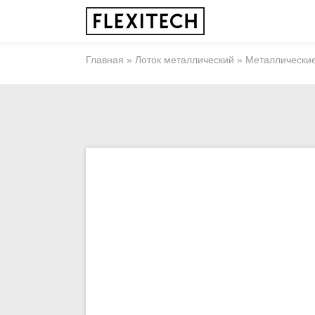
Главная
»
Лоток металлический
»
Металлически