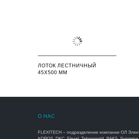
ЛОТОК ЛЕСТНИЧНЫЙ
45X500 ММ
О НАС
FLEXITECH – подразделение компании ОЛ Элек
KOPOS, DKC, Flexel, Tehnoworld, BAKS, Suprema