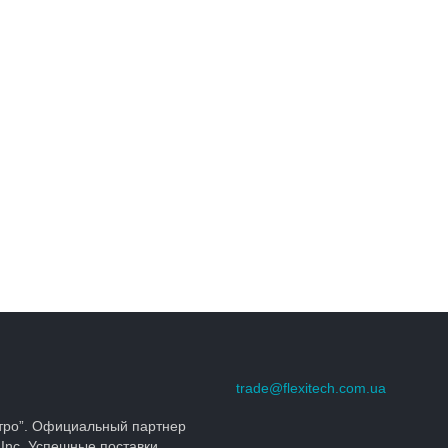
trade@flexitech.com.ua
тро”. Официальный партнер
 Inc. Успешные поставки