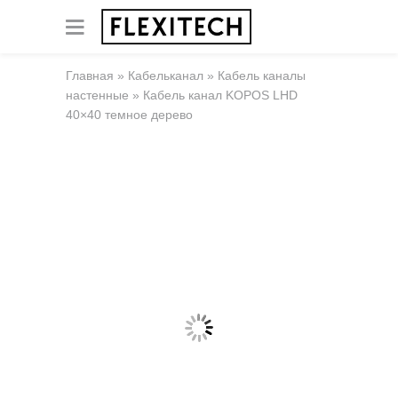
Главная
»
Кабельканал
»
Кабель каналы
настенные
»
Кабель канал KOPOS LHD
40×40 темное дерево