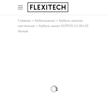
Главная
»
Кабельканал
»
Кабель каналы
настенные
»
Кабель канал KOPOS LV 40×15
белый