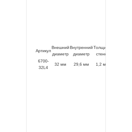
Внешний
Внутренний
Толщина
Артикул
Длина
Упа
диаметр
диаметр
стенки
6700-
32 мм
29,6 мм
1,2 мм
4 м
2
32L4