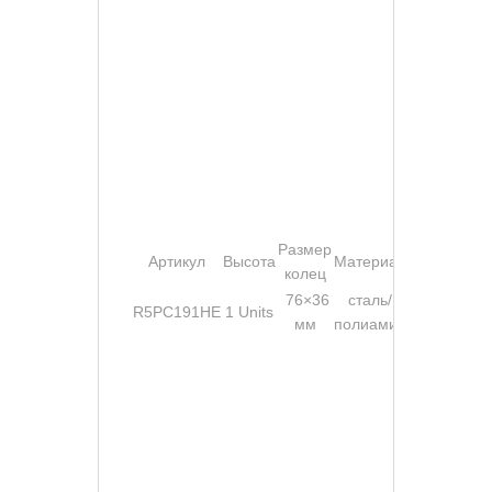
Размер
Артикул
Высота
Материал
Цвет
колец
76×36
сталь/
R5PC191HE
1 Units
серый
мм
полиамид