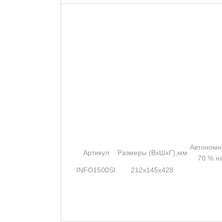
Автономн
Артикул
Размеры (ВхШхГ),мм
70 % на
INFO1500SI
212x145x428