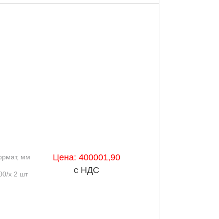
Цена: 400001,90
рмат, мм
с НДС
0/x 2 шт