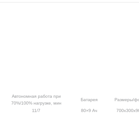
Автономная работа при
Батарея
Размеры/фо
70%/100% нагрузке, мин
11/7
80×9 Ач
700x300x90