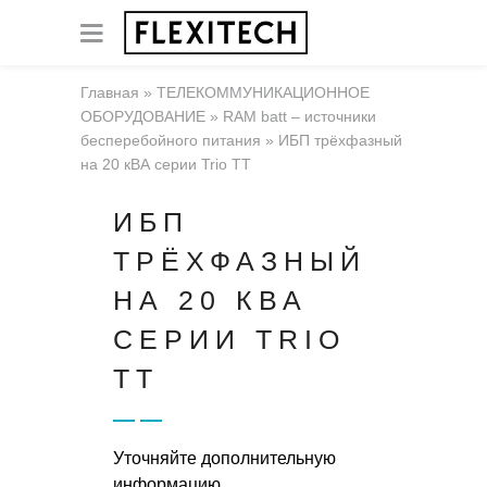
Главная
»
ТЕЛЕКОММУНИКАЦИОННОЕ
ОБОРУДОВАНИЕ
»
RAM batt – источники
бесперебойного питания
»
ИБП трёхфазный
на 20 кВА серии Trio TT
ИБП
ТРЁХФАЗНЫЙ
НА 20 КВА
СЕРИИ TRIO
TT
Уточняйте дополнительную
информацию