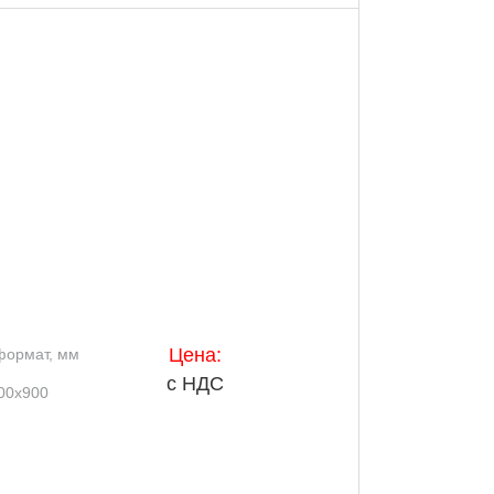
Цена:
формат, мм
с НДС
00x900