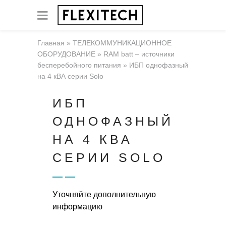
Главная
»
ТЕЛЕКОММУНИКАЦИОННОЕ
ОБОРУДОВАНИЕ
»
RAM batt – источники
бесперебойного питания
»
ИБП однофазный
на 4 кВА серии Solo
ИБП
ОДНОФАЗНЫЙ
НА 4 КВА
СЕРИИ SOLO
Уточняйте дополнительную
информацию