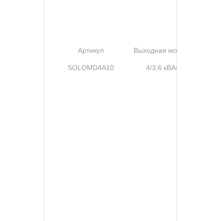
А
Артикул
Выходная мощность
SOLOMD4A10
4/3,6 кВА/кВт