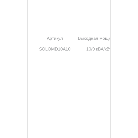
А
Артикул
Выходная мощность
SOLOMD10A10
10/9 кВА/кВт