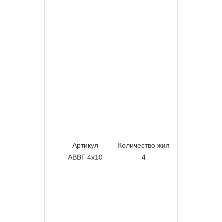
Артикул
Количество жил
Сечение жил
АВВГ 4х10
4
10