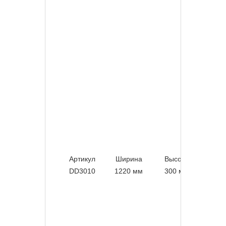
Артикул
Ширина
Высота
То
DD3010
1220 мм
300 мм
1