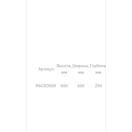
Высота,
Ширина,
Глубина,
Степе
Артикул
Замок
мм
мм
мм
защи
без
R5CE0669
600
600
250
ручки,
IP6
2 шт.