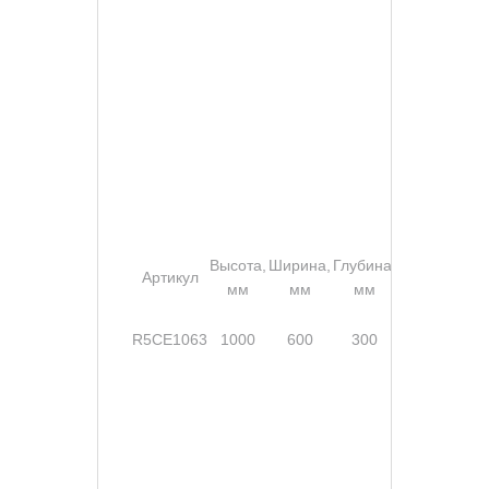
Высота,
Ширина,
Глубина,
Степе
Артикул
Замок
мм
мм
мм
защи
без
R5CE1063
1000
600
300
ручки,
IP6
2 шт.