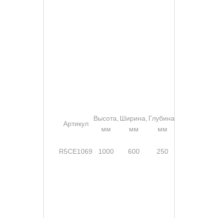
Высота,
Ширина,
Глубина,
Степе
Артикул
Замок
мм
мм
мм
защи
без
R5CE1069
1000
600
250
ручки,
IP6
2 шт.