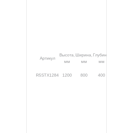
Высота,
Ширина,
Глубина,
Степ
Артикул
Замок
мм
мм
мм
защ
Без
R5STX1284
1200
800
400
ручки,
IP
2 шт.