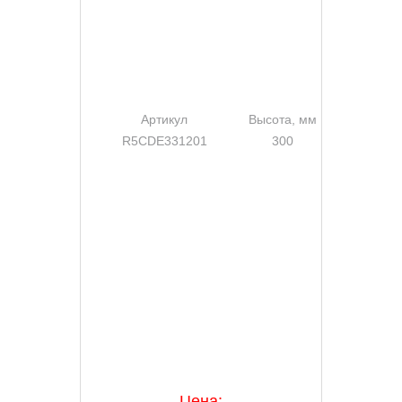
Артикул
Высота, мм
Шири
R5CDE331201
300
Цена: