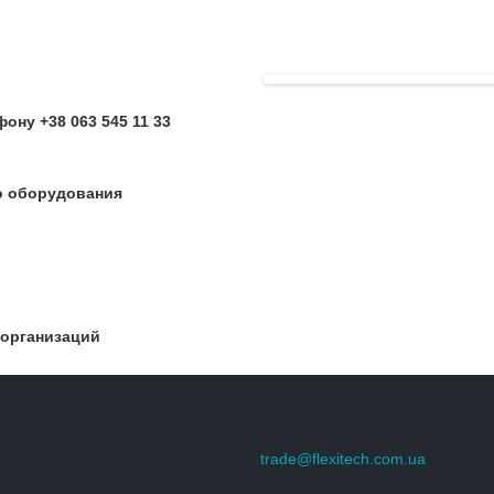
ону +38 063 545 11 33
о оборудования
 организаций
trade@flexitech.com.ua