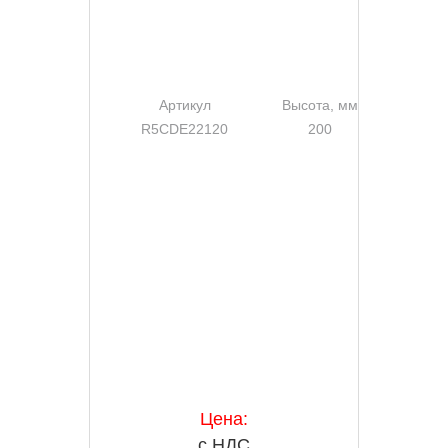
Артикул
Высота, мм
Шир
R5CDE22120
200
Цена:
с НДС