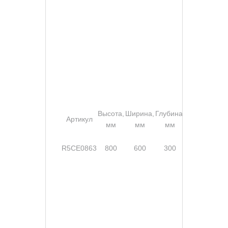
Высота,
Ширина,
Глубина,
Степе
Артикул
Замок
мм
мм
мм
защи
без
R5CE0863
800
600
300
ручки,
IP6
2 шт.