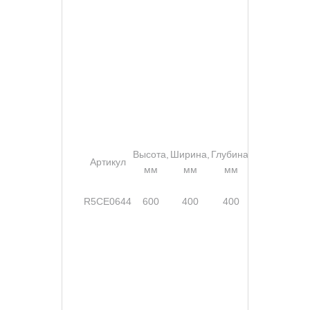
Высота,
Ширина,
Глубина,
Степе
Артикул
Замок
мм
мм
мм
защи
без
R5CE0644
600
400
400
ручки,
IP5
2 шт.