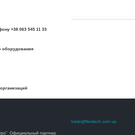
ону +38 063 545 11 33
о оборудования
 организаций
trade@flexitech.com.ua
тро”. Официальный партнер