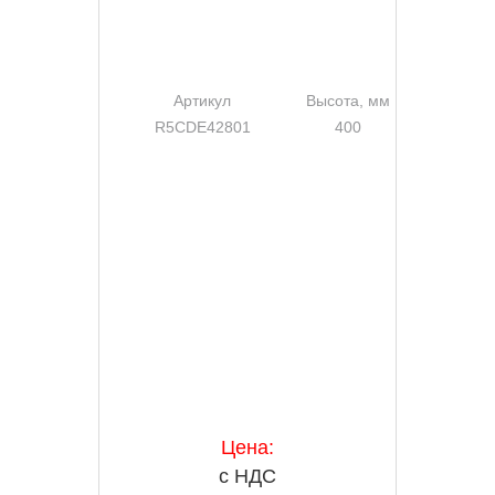
Артикул
Высота, мм
Шири
R5CDE42801
400
Цена:
с НДС