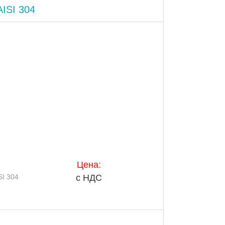
ISI 304
Цена:
I 304
с НДС