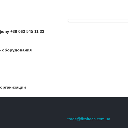
ону +38 063 545 11 33
о оборудования
 организаций
trade@flexitech.com.ua