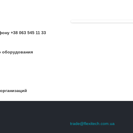
ону +38 063 545 11 33
о оборудования
 организаций
trade@flexitech.com.ua