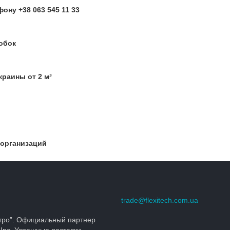
ону +38 063 545 11 33
обок
краины от 2 м³
 организаций
trade@flexitech.com.ua
тро”. Официальный партнер
 Inc. Успешные поставки