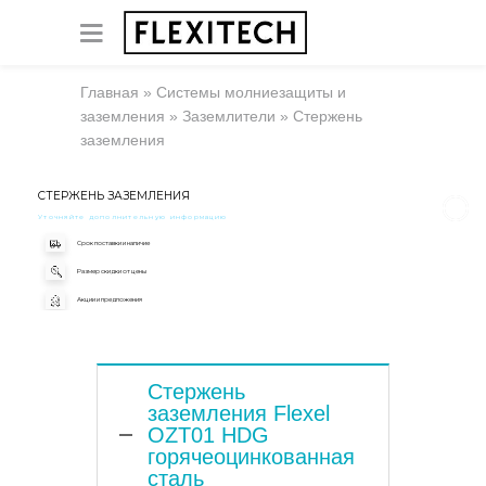
Главная
»
Системы молниезащиты и
заземления
»
Заземлители
»
Стержень
заземления
СТЕРЖЕНЬ ЗАЗЕМЛЕНИЯ
Уточняйте дополнительную информацию
Срок поставки и наличие
Размер скидки от цены
Акции и предложения
Стержень
заземления Flexel
OZT01 HDG
горячеоцинкованная
сталь