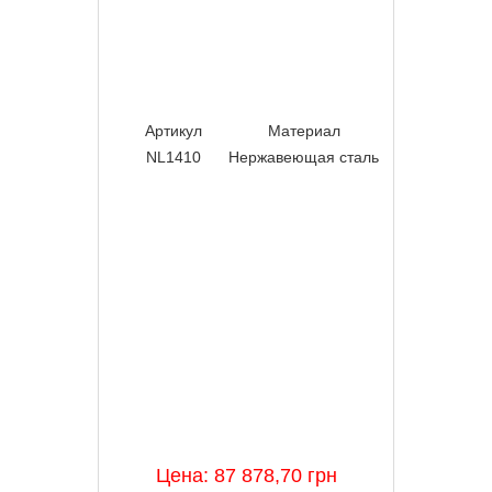
которая ввинчивается в
точки подключения NL0500.
Артикул
Материал
Диметр м
NL1410
Нержавеющая сталь
90/80/70/20
Цена: 87 878,70 грн